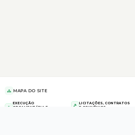
MAPA DO SITE
EXECUÇÃO
LICITAÇÕES, CONTRATOS
ORÇAMENTÁRIA E
E CONVÊNIOS
FINANCEIRA
AVISO DE HOMOLOGAÇÃO
Diárias Civil e Militar
Aviso de Licitação
Repasses
AVISO DE INEXIGIBILIDADE DE
Tabela de Valores de Diárias
LICITAÇÃO