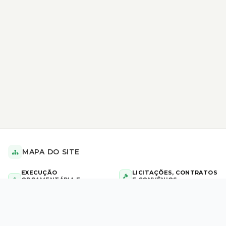
MAPA DO SITE
EXECUÇÃO
LICITAÇÕES, CONTRATOS
ORÇAMENTÁRIA E
E CONVÊNIOS
FINANCEIRA
AVISO DE HOMOLOGAÇÃO
Diárias Civil e Militar
Aviso de Licitação
Repasses
AVISO DE INEXIGIBILIDADE DE
Tabela de Valores de Diárias
LICITAÇÃO