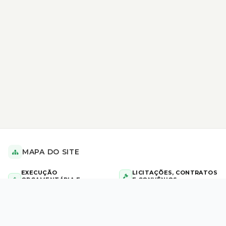
MAPA DO SITE
EXECUÇÃO
LICITAÇÕES, CONTRATOS
ORÇAMENTÁRIA E
E CONVÊNIOS
FINANCEIRA
AVISO DE HOMOLOGAÇÃO
Diárias Civil e Militar
Aviso de Licitação
Repasses
AVISO DE INEXIGIBILIDADE DE
Tabela de Valores de Diárias
LICITAÇÃO