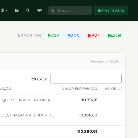
Área restrita
EXPORTAR:
CSV
DOC
PDF
Excel
Fevereiro / 2026
Buscar:
VAÇÃO
VALOR EMPENHADO
VALOR LIQUIDADO
VALOR QUE SE EMPENHA COM AQUISIÇÃO DE ÁGUA MINERAL COM BASE NO 1° TERMO ADIT. PARA O EXERC. DE 2026 CONSTANTE NOS AUTOS VINC. AO PROC. Nº 24.0.000001674-4: (DFD) (0012549); PAREC. JURÍDICO N.º 025/2024 ASSEJUR (0012549); TR (0012549); ED. PREGÃO ELETR SRP N.º 004/2024-DPE/AP (0012567); ESTUDO TÉC. PRELIMINAR 02/2024 (0012567); PAREC. TÉC. Nº 368/2024-CACI/DPE-AP (0012567); ARP Nº 010/2024-DPE/AP (0012567). VINC. AO PROC. Nº 25.0.000004597-0: PAREC. TÉC. CONTÁBIL Nº 19/2025-CCPC/DPE-AP (0109258); PAREC. JURÍDICO Nº 099/2025- (0114011); 1° TERMO ADIT. (0114929). VINC. AO PROC. Nº 25.0.000006938-0: SOLICITAÇÃO COORD. SERV. GERAIS (0127707); CONTRATO Nº 033/2025 - DPE/AP (0130180); DESPACHO DCC (0187223) E AUTORIZO DO ORDENADOR DE DESPESA DPG JOSE RODRIGUES DOS SANTOS NETO EM 03/02/2026, AS 08:35, (0187352).
90.316,81
0,00
VALOR DESTINADO A ATENDER DESPESA COM AQUISIÇÃO DE GÁS LIQUEFEITO DE PETRÓLEO (RECARGA E BOTIJÃO COMPLETO), PARA SUPRIR AS DEMANDAS DA DPE/AP NO EXERCÍCIO DE 2026 (SEDE, ANEXOS I E II E NÚCLEOS REGIONAIS). CONSTANTE NOS AUTOS VINC. AO PROC. 24.0.000000529-7 EDITAL PREGÃO ELETRÔNICO SRP. N.º 011/2024 (0034526): PARECER JURÍDICO Nº 072/2024 - SDPG.ADM (0030375); TERMO DE REFERÊNCIA (0032144); PARECER TÉCNICO CONTÁBIL Nº. 011/2024 CCPC/DPE-AP (0038820); PARECER TÉCNICO N° 669/2024-CACI/ DPEAP (0042201); ATA DE REGISTRO DE PREÇOS N.º 028/2024 - DPE/AP (0043331); VINC. AO PROCESSO 26.0.000000906-6: DESPACHO CSG (00187636); DESPACHO DCC (0189538) E AUTORIZAÇÃO DO ORDENADOR DE DESPESAS DPG JOSÉ RODRIGUES DOS SANTOS NETO EM 06/02/2025, ÀS 11:30 (0189736) DO PROCESSO EM EPÍGRAFE.
19.964,00
0,00
110.280,81
0,00