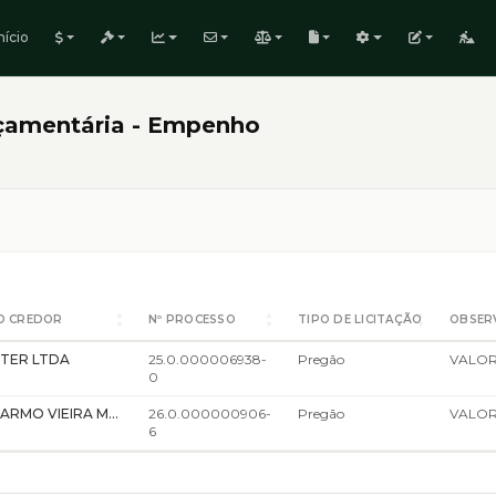
nício
çamentária - Empenho
O CREDOR
Nº PROCESSO
TIPO DE LICITAÇÃO
OBSER
NTER LTDA
25.0.000006938-
Pregão
0
M. DO CARMO VIEIRA MOURA - EPP
26.0.000000906-
Pregão
6