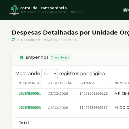
Portal da Transparência
I
Defensoria Pública do Amapá · DPE-AP
Despesas Detalhadas por Unidade Or
Atualizado em 05/08/2026 18:58:28
Empenhos
2 registro(s)
Mostrando
registros por página
Nº EMPENHO
DATA EMISSÃO
CPF/CNPJ
NOME D
03/02/2026
A R CE
2026NE00061
14573661000110
06/02/2026
2026NE00093
11456180000137
Total