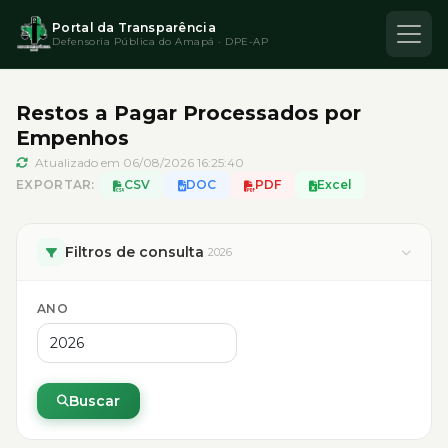
Portal da Transparência
Defensoria Pública do Amapá · DPE-AP
Restos a Pagar Processados por
Empenhos
Atualizado em 06/08/2026 16:25:40
EXPORTAR:
CSV
DOC
PDF
Excel
Filtros de consulta
2026
ANO
Buscar