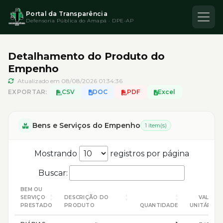
Portal da Transparência
Defensoria Pública do Amapá · DPE-AP
Detalhamento do Produto do
Empenho
Atualizado em 08/08/2026 01:34:36
EXPORTAR:
CSV
DOC
PDF
Excel
Bens e Serviços do Empenho
1 item(s)
Mostrando
registros por página
Buscar:
BEM OU
SERVIÇO
DESCRIÇÃO DO
VALOR
PRESTADO
PRODUTO
QUANTIDADE
UNITÁRIO